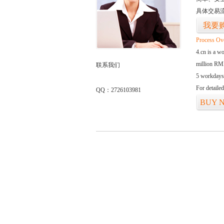
具体交易
我要
Process Ov
4.cn is a w
million RMB
联系我们
5 workdays
For detaile
QQ：2726103981
BUY 