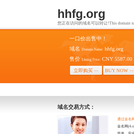
hhfg.org
您正在访问的域名可以转让!This domain name i
一口价出售中！
域名
hhfg.org
Domain Name:
售价
CNY 5587.00
Listing Price:
立即购买
BUY NOW
>>
>>
域名交易方式：
通过金名网(
金名网(4
简单、安