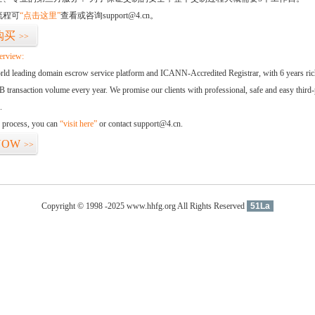
流程可
“点击这里”
查看或咨询support@4.cn。
购买
>>
erview:
orld leading domain escrow service platform and ICANN-Accredited Registrar, with 6 years ri
 transaction volume every year. We promise our clients with professional, safe and easy third-
.
d process, you can
“visit here”
or contact support@4.cn.
NOW
>>
Copyright © 1998 -2025 www.hhfg.org All Rights Reserved
51La